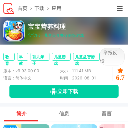
首页
下载
应用
宝宝营养料理
宝宝巴士儿童美食餐厅做饭游戏
举报反
教
早
育儿亲
儿童游
儿童益智游
馈
育
教
子
戏
戏
版本：v9.93.00.00
大小：111.41 MB
6.7
语言：简体中文
时间：2026-08-01
立即下载
简介
信息
留言