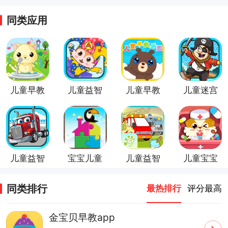
应用平台
同类应用
app
儿童早教
儿童益智
儿童早教
儿童迷宫
游戏乐园
乐园
游戏
儿童益智
宝宝儿童
儿童益智
儿童宝宝
汽车
拼图
汽车乐园
医院
同类排行
最热排行
评分最高
金宝贝早教app