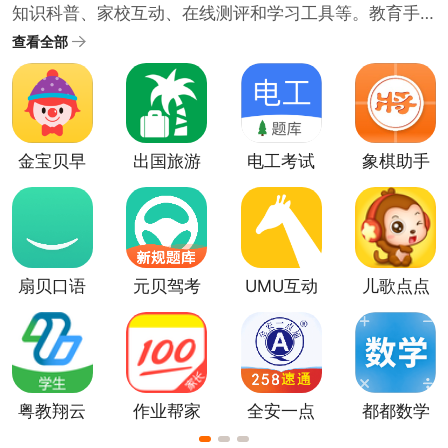
知识科普、家校互动、在线测评和学习工具等。教育手
机软件具有便捷性、多样性、互动性的特点，用户可以
查看全部
通过教育类手机软件，随时随地学习新知识、提升自己
的能力。为了满足不同用户的学习需求和教育需求，小
编提供了教育类手机软件合集供大家挑选下载学习。
金宝贝早
出国旅游
电工考试
象棋助手
教app
英语
扇贝口语
元贝驾考
UMU互动
儿歌点点
app
平台手机
最新版
版
粤教翔云
作业帮家
全安一点
都都数学
数字教材
长版app
通app正版