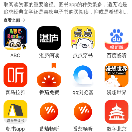
取阅读资源的重要途径。图书app的种类繁多，适无论是
追求经典文学还是喜欢电子书购买阅读，抑或是希望和
其他读者交流分享阅读心得，都能够在图书app中找到自
查看全部
己喜欢的阅读方式。图书app到底有哪些呢？
ABC
湛庐阅读
点点穿书
百度畅听
Reading
app
app
版
喜马拉雅
番茄免费
qq浏览器
漫想世界
小说手机
官方版
版
帆书app
番茄畅听
番茄畅听
数字北京