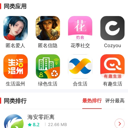
同类应用
匿名爱人
匿名信隐
花季社交
Cozyou
游戏
匿者手游
兴趣社交
生活温州
绿色生活
合生活
有趣生活
同类排行
最热排行
评分最高
海安零距离
8.2
22.66 MB