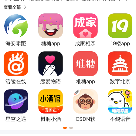
的类型，兴趣爱好类社交软件，婚恋交友类社交软件，
查看全部
工具类社交软件等。靠谱的社交软件大全中涵盖了各种
不同的领域和用户群体。推荐的都是比较真实靠谱的社
交类app。用户可以根据自己的兴趣和需求选择不同的社
交平台。
海安零距
糖糖app
成家相亲
19楼app
离
app
涪陵在线
恋爱物语
堆糖app
数字北京
app
最新版
星空之遇
树洞小酒
CSDN软
不鸽语音
app
馆app
件
app