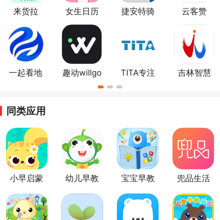
来货拉
女生日历
捷安特骑
云客赞
app
行app
一起看地
趣动willgo
TITA专注
吉林智慧
图app
官方版
人社
同类应用
小早启蒙
幼儿早教
宝宝早教
兜品生活