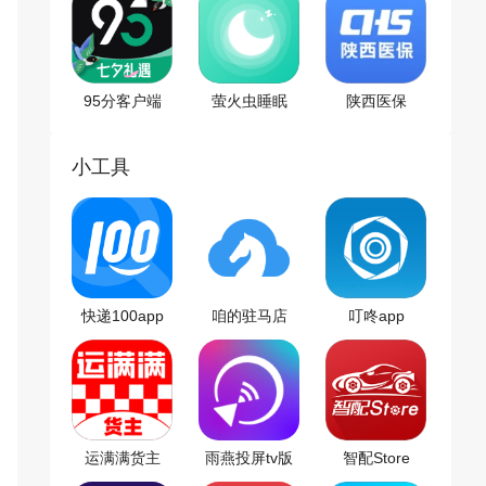
95分客户端
萤火虫睡眠
陕西医保
小工具
快递100app
咱的驻马店
叮咚app
app
运满满货主
雨燕投屏tv版
智配Store
app