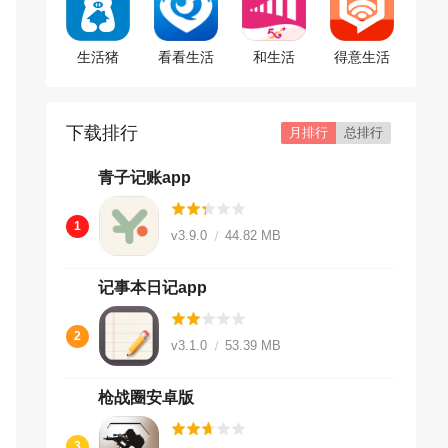
生活猪
看看生活
和生活
得意生活
下载排行
月排行
总排行
青子记账app
1
v3.9.0
44.82 MB
记事本日记app
2
v3.1.0
53.39 MB
枪战圈安卓版
3