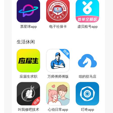
票星球app
电子社保卡
虚贝租号app
app
生活休闲
应届生求职
万师傅师傅版
咱的驻马店
app
app
app
叫我修吧技术
心动日常app
叮咚app