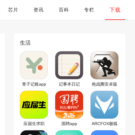
下载
芯片
资讯
百科
专栏
生活
青子记账app
记事本日记
枪战圈安卓版
app
应届生求职
国聘app
ARCFOX极狐
app
app