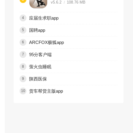
v5.6.2
108.76 MB
应届生求职app
4
国聘app
5
ARCFOX极狐app
6
95分客户端
7
萤火虫睡眠
8
陕西医保
9
货车帮货主版app
10