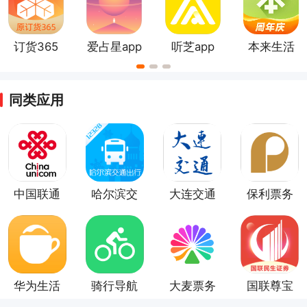
订货365
爱占星app
听芝app
本来生活
同类应用
中国联通
哈尔滨交
大连交通
保利票务
app
通出行
e出行
app
华为生活
骑行导航
大麦票务
国联尊宝
服务
app
官方app
app