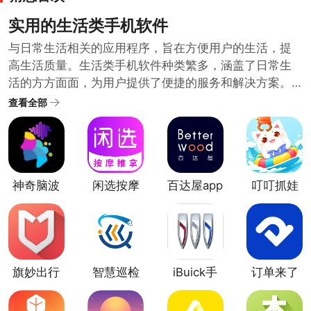
实用的生活类手机软件
与日常生活相关的应用程序，旨在方便用户的生活，提
高生活质量。生活类手机软件种类繁多，涵盖了日常生
活的方方面面，为用户提供了便捷的服务和解决方案。
随着科技的发展和人们生活水平的提高，生活类手机软
查看全部
件也在不断推陈出新，满足用户日益增长的需求。哪些
生活类软件比较实用呢？小编在生活类软件合集中为大
家整理了很多日常需要的好用方便的生活类手机软件。
需要的用户可以下载体验便捷的生活服务。
神奇脑波
闲选按摩
百达屋app
叮叮抓娃
app
娃最新版
旗妙出行
智慧巡检
iBuick手
订单来了
app
app
机版
官方版