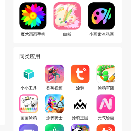
魔术画画手机
白板
小画家涂鸦画
版
画
同类应用
小小工具
香蕉视频
涂鸦
涂鸦军团
箱
画画涂鸦
涂鸦骑士
涂鸦王国
元气绘画