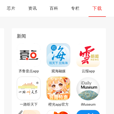
下载
芯片
资讯
百科
专栏
新闻
齐鲁壹点app
观海融媒
云报app
一路听天下
橙光app官方
iMuseum
app
版