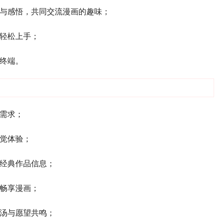
得与感悟，共同交流漫画的趣味；
能轻松上手；
能终端。
读需求；
视觉体验；
、经典作品信息；
够畅享漫画；
鸡汤与愿望共鸣；