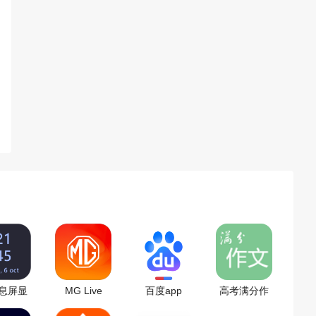
息屏显
MG Live
百度app
高考满分作
官方版
app
文app