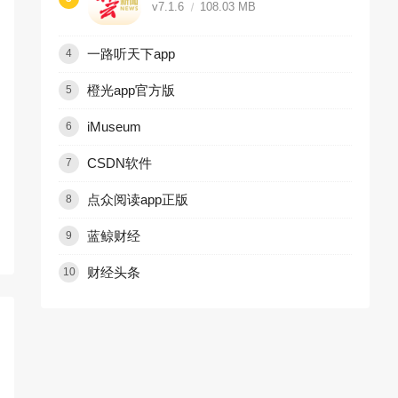
v7.1.6
108.03 MB
一路听天下app
4
橙光app官方版
5
iMuseum
6
CSDN软件
7
点众阅读app正版
8
蓝鲸财经
9
财经头条
10