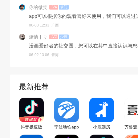
你的微笑
LV4
掌门
app可以根据你的观看喜好来使用，我们可以通过
06-03 12:33
广西
滥情▎り
LV2
少侠
漫画爱好者的社交圈，您可以在其中直接认识与您
06-02 13:06
青海
最新推荐
抖音极速版
宁波地铁app
小鹿选房
齐鲁壹