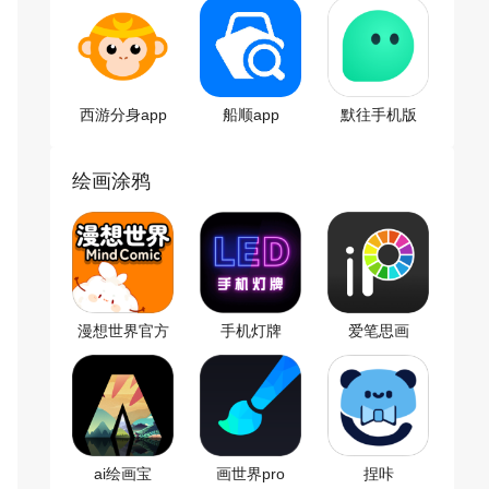
西游分身app
船顺app
默往手机版
绘画涂鸦
漫想世界官方
手机灯牌
爱笔思画
版
ai绘画宝
画世界pro
捏咔