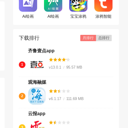
Ai绘画
Al绘画
宝宝涂鸦
涂鸦智能
app
app
下载排行
月排行
总排行
齐鲁壹点app
1
v13.0.1
95.57 MB
观海融媒
2
v6.1.17
111.69 MB
云报app
3