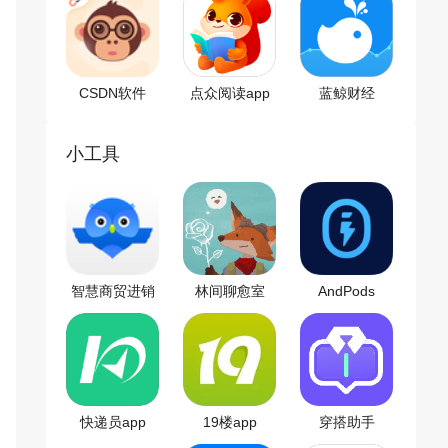
CSDN软件
点众阅读app
蓝鲸财经
正版
小工具
智慧商贸进销
林间聊愈室
AndPods
存app
app
快递员app
19楼app
穿搭助手