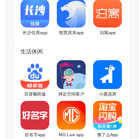
长沙住房app
智慧房东app
泊寓app
生活休闲
百度畅听版
禅定空间客户
小鹿选房
端
好名字app
MG Live app
饿了么App