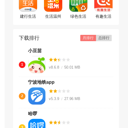
建行生活
生活温州
绿色生活
有趣生活
app
下载排行
月排行
总排行
小豆苗
1
v8.6.8
50.01 MB
宁波地铁app
2
v5.3.9
27.96 MB
哈啰
3