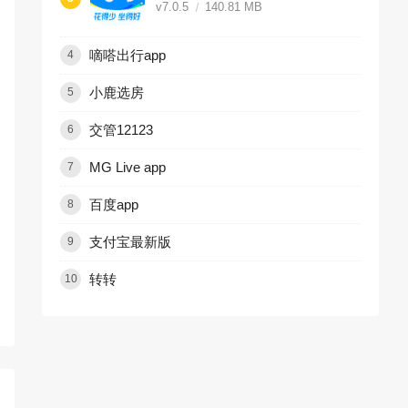
v7.0.5
140.81 MB
嘀嗒出行app
4
小鹿选房
5
交管12123
6
MG Live app
7
百度app
8
支付宝最新版
9
转转
10