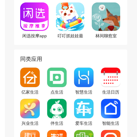
闲选按摩app
叮叮抓娃娃最
林间聊愈室
新版
app
同类应用
亿家生活
点生活
智慧生活
生活日历
app
app
app
兴业生活
伴生活
爱车生活
智能生活
app
app
app
app