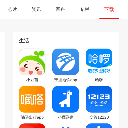
下载
芯片
资讯
百科
专栏
生活
小豆苗
宁波地铁app
哈啰
嘀嗒出行app
小鹿选房
交管12123