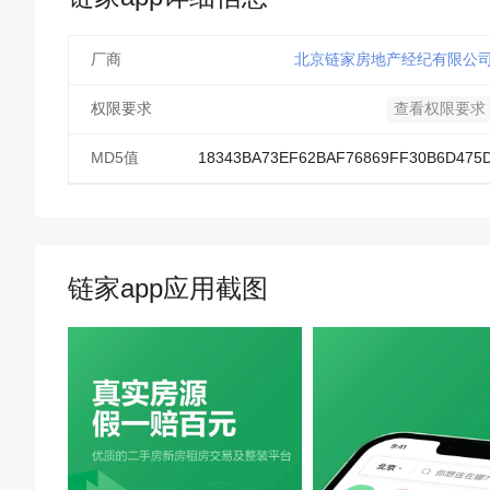
厂商
北京链家房地产经纪有限公
权限要求
查看权限要求
MD5值
18343BA73EF62BAF76869FF30B6D475
链家app应用截图