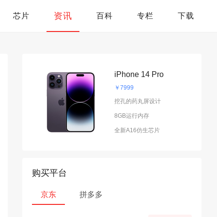
资讯
芯片
百科
专栏
下载
iPhone 14 Pro
￥7999
挖孔的药丸屏设计
8GB运行内存
全新A16仿生芯片
购买平台
京东
拼多多