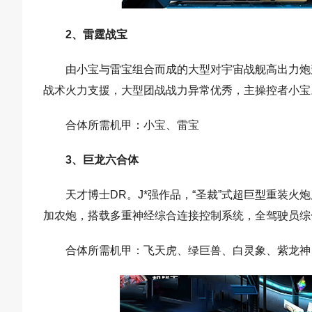
2、雷霆战宝
由小宝与雷宝组合而成的大型对宇宙战舰高出力炮
战术火力支援，大型团战战力异常优秀，主操控者小宝
合体所需机甲：小宝、雷宝
3、巨龙六合体
天才博士DR。J*强作品，“圣裁”式超巨型重装
加农炮，搭载多重神经综合连接控制系统，全驾驶员综
合体所需机甲：飞天虎、绿巨兽、白灵象、紫龙神