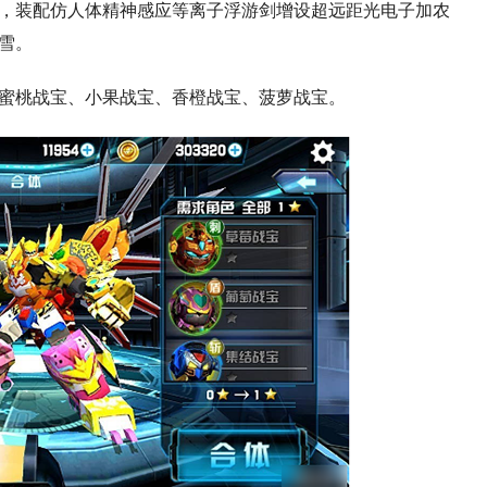
，装配仿人体精神感应等离子浮游剑增设超远距光电子加农
雪。
蜜桃战宝、小果战宝、香橙战宝、菠萝战宝。