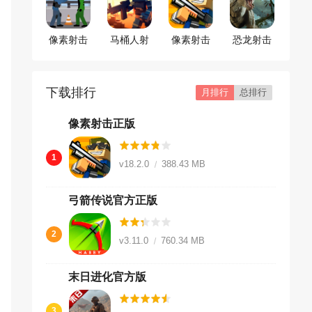
像素射击
马桶人射
像素射击
恐龙射击
战场
击
正版
生存
下载排行
月排行
总排行
像素射击正版
1
v18.2.0
388.43 MB
弓箭传说官方正版
2
v3.11.0
760.34 MB
末日进化官方版
3