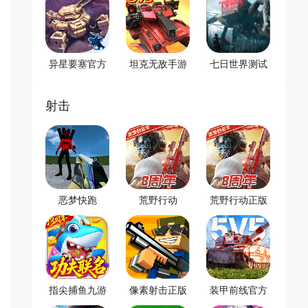
异星要塞官方
坦克无敌手游
七日世界测试
正版
官方版
版
射击
恶梦快跑
荒野行动
荒野行动正版
手游
指尖捕鱼九游
像素射击正版
装甲前线官方
版
版