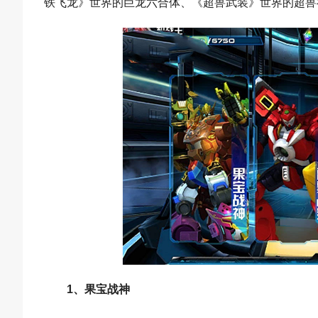
铁飞龙》世界的巨龙六合体、《超兽武装》世界的超兽
1、果宝战神