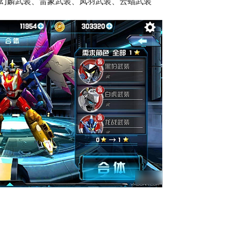
幻麟武装、雷象武装、凤羽武装、云蝠武装