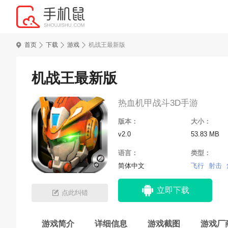
首页
下载
游戏
机战王最新版
机战王最新版
热血机甲战斗3D手游
版本：
大小：
v2.0
53.83 MB
语言：
类型：
简体中文
飞行
射击
立即下载
点此纠错
游戏简介
详细信息
游戏截图
游戏厂