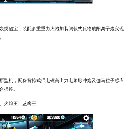
轰类酷宝，装配多重重力火炮加装胸载式反物质阳离子炮实现
。
火炮原型机，配备背挎式强电磁高出力电浆脉冲炮及伽马粒子感应
合操控。
、火焰王、蓝鹰王