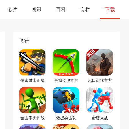
下载
芯片
资讯
百科
专栏
飞行
像素射击正版
弓箭传说官方
末日进化官方
正版
版
狙击手大作战
救援突击队
命硬来战