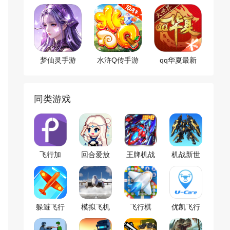
陆
雄官方版
游戏
梦仙灵手游
水浒Q传手游
qq华夏最新
app
同类游戏
飞行加
回合爱放
王牌机战
机战新世
置
游戏
纪
躲避飞行
模拟飞机
飞行棋
优凯飞行
飞行