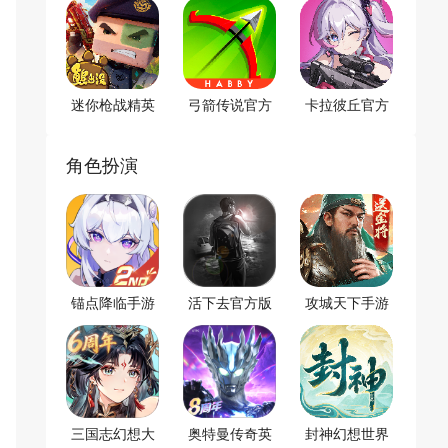
迷你枪战精英
弓箭传说官方
卡拉彼丘官方
2026新版
正版
正版
角色扮演
锚点降临手游
活下去官方版
攻城天下手游
三国志幻想大
奥特曼传奇英
封神幻想世界