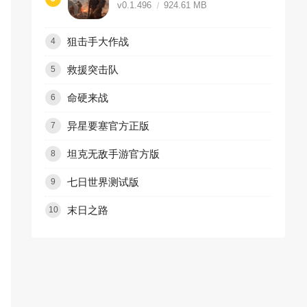
v0.1.496
924.61 MB
狙击手大作战
4
救援突击队
5
命硬来战
6
异星要塞官方正版
7
坦克无敌手游官方版
8
七日世界测试版
9
末日之路
10