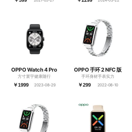
￥599
￥2299
2021-05-27
2024-03-22
OPPO Watch 4 Pro
OPPO 手环 2 NFC 版
方寸寰宇健康随行
手环身材手表实力
￥1999
￥299
2023-08-29
2022-08-10