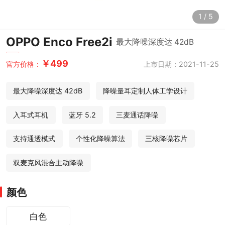
1
/
5
OPPO Enco Free2i
最大降噪深度达 42dB
￥499
上市日期：2021-11-25
官方价格：
最大降噪深度达 42dB
降噪量耳定制人体工学设计
入耳式耳机
蓝牙 5.2
三麦通话降噪
支持通透模式
个性化降噪算法
三核降噪芯片
双麦克风混合主动降噪
颜色
白色