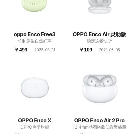
oppo Enco Free3
OPPO Enco Air 灵动版
竹制原生自然好声
稳定连畅快听
￥499
￥109
2023-03-21
2021-05-06
OPPO Enco X
OPPO Enco Air 2 Pro
OPPO声学旗舰
12.4mm动圈搭载低音聚能胆