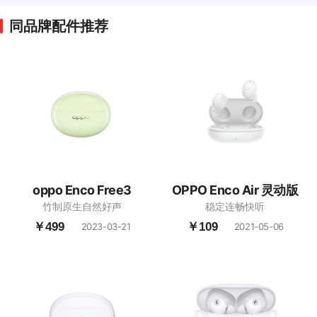
同品牌配件推荐
oppo Enco Free3
OPPO Enco Air 灵动版
竹制原生自然好声
稳定连畅快听
￥499
￥109
2023-03-21
2021-05-06