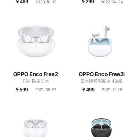
￥499
￥299
2020-10-19
2022-04-24
OPPO Enco Free2
OPPO Enco Free2i
IP54 防尘防水
最大降噪深度达 42dB
￥599
￥499
2021-05-27
2021-11-25