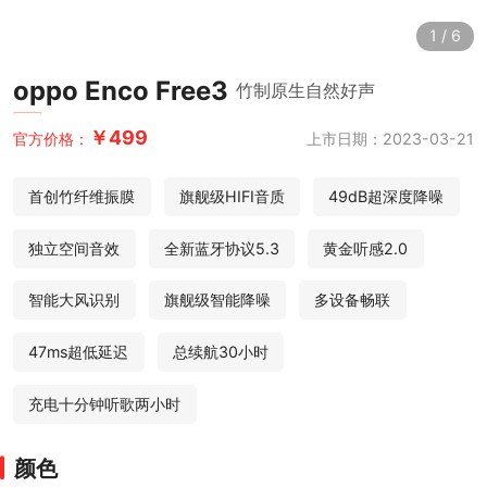
1
/
6
oppo Enco Free3
竹制原生自然好声
￥499
上市日期：2023-03-21
官方价格：
首创竹纤维振膜
旗舰级HIFI音质
49dB超深度降噪
独立空间音效
全新蓝牙协议5.3
黄金听感2.0
智能大风识别
旗舰级智能降噪
多设备畅联
47ms超低延迟
总续航30小时
充电十分钟听歌两小时
颜色